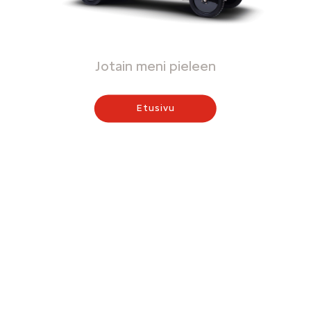
Jotain meni pieleen
Etusivu