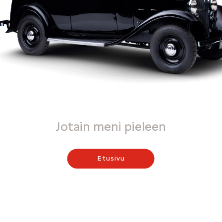
Jotain meni pieleen
Etusivu