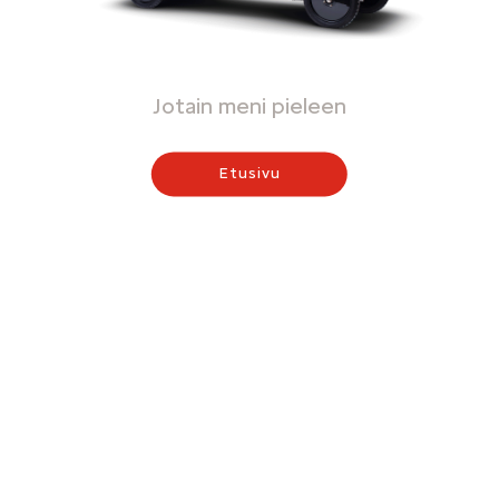
Jotain meni pieleen
Etusivu