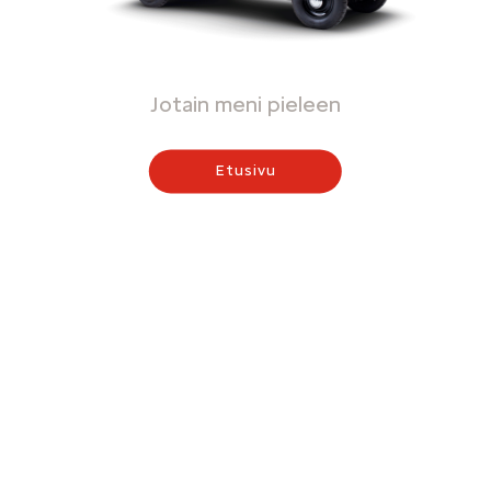
Jotain meni pieleen
Etusivu