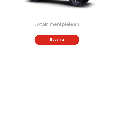
Jotain meni pieleen
Etusivu