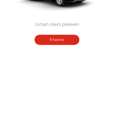
Jotain meni pieleen
Etusivu