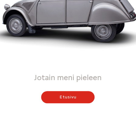
Jotain meni pieleen
Etusivu