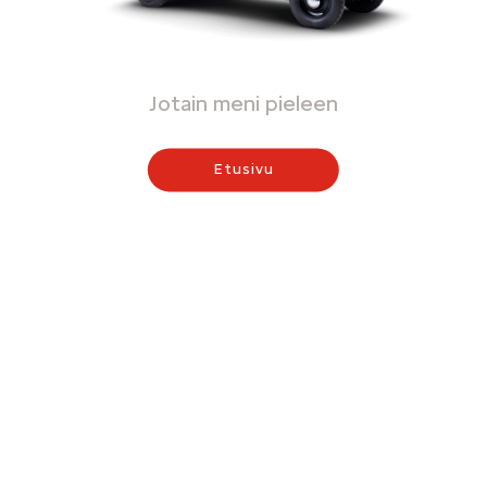
Jotain meni pieleen
Etusivu