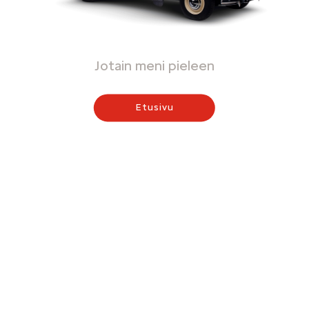
Jotain meni pieleen
Etusivu