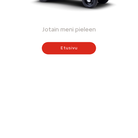
Jotain meni pieleen
Etusivu