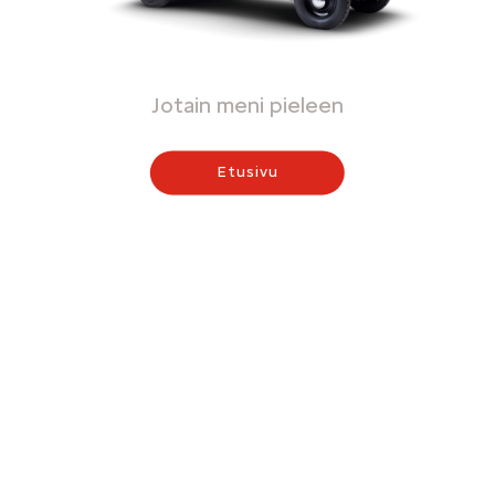
Jotain meni pieleen
Etusivu