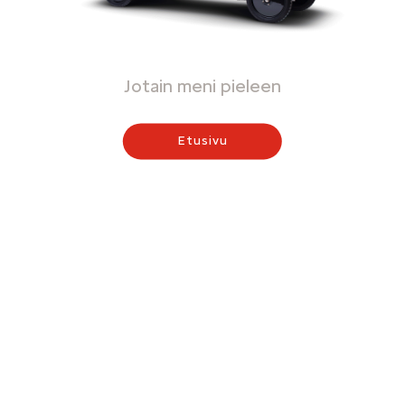
Jotain meni pieleen
Etusivu