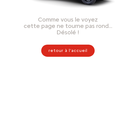
Comme vous le voyez
cette page ne tourne pas rond…
Désolé !
retour à l'accueil