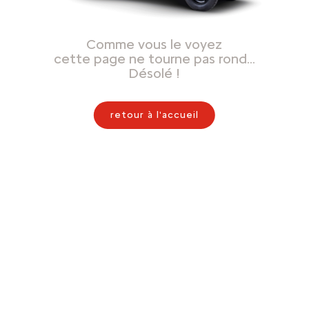
Comme vous le voyez
cette page ne tourne pas rond…
Désolé !
retour à l'accueil