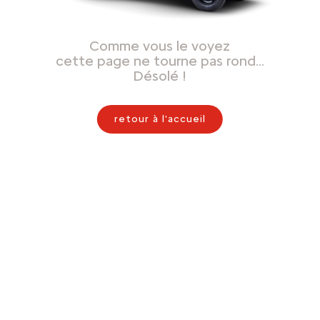
Comme vous le voyez
cette page ne tourne pas rond…
Désolé !
retour à l'accueil