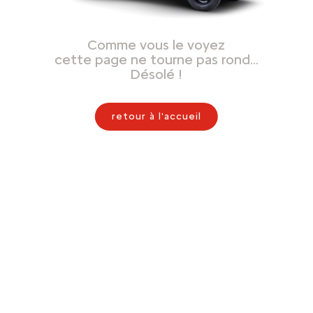
Comme vous le voyez
cette page ne tourne pas rond…
Désolé !
retour à l'accueil