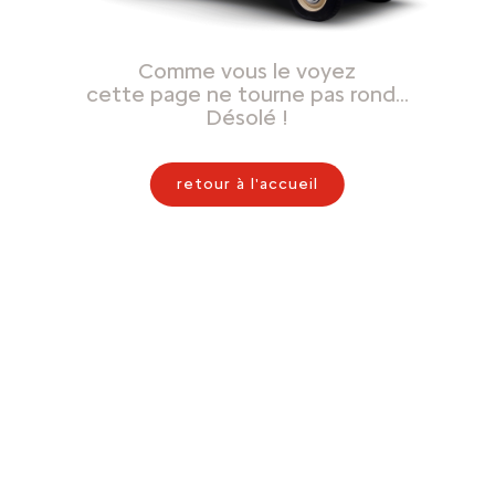
Comme vous le voyez
cette page ne tourne pas rond…
Désolé !
retour à l'accueil