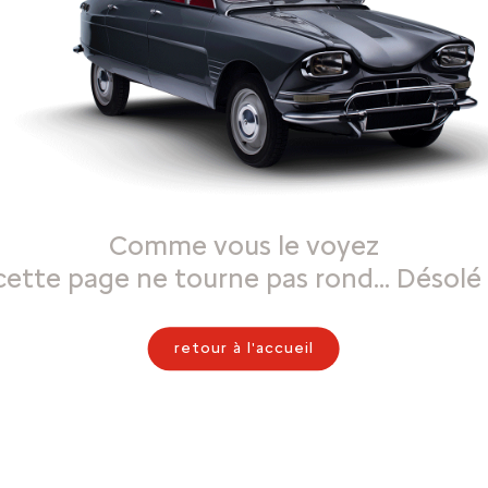
Comme vous le voyez
cette page ne tourne pas rond… Désolé 
retour à l'accueil