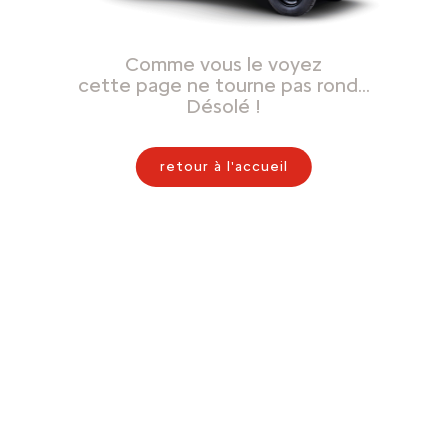
Comme vous le voyez
cette page ne tourne pas rond…
Désolé !
retour à l'accueil