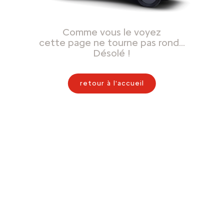
Comme vous le voyez
cette page ne tourne pas rond…
Désolé !
retour à l'accueil