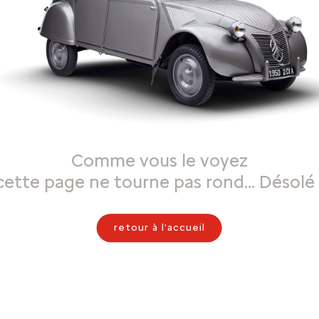
Comme vous le voyez
cette page ne tourne pas rond… Désolé 
retour à l'accueil