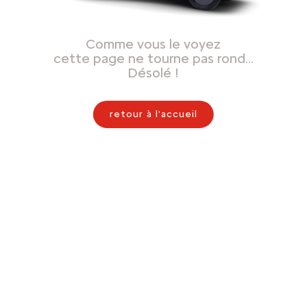
Comme vous le voyez
cette page ne tourne pas rond…
Désolé !
retour à l'accueil