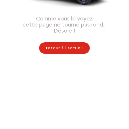
Comme vous le voyez
cette page ne tourne pas rond…
Désolé !
retour à l'accueil