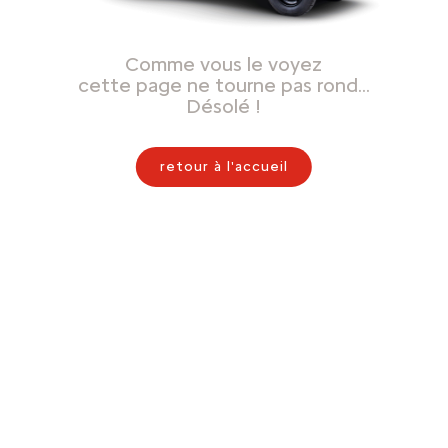
Comme vous le voyez
cette page ne tourne pas rond…
Désolé !
retour à l'accueil