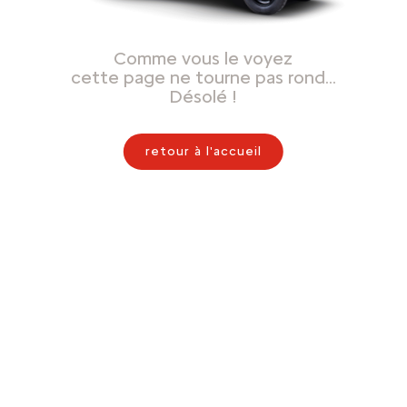
Comme vous le voyez
cette page ne tourne pas rond…
Désolé !
retour à l'accueil