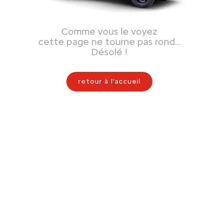
Comme vous le voyez
cette page ne tourne pas rond…
Désolé !
retour à l'accueil