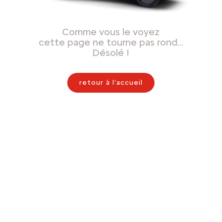
Comme vous le voyez
cette page ne tourne pas rond…
Désolé !
retour à l'accueil