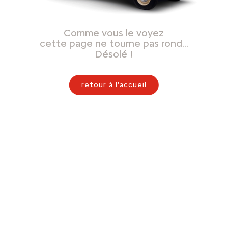
Comme vous le voyez
cette page ne tourne pas rond…
Désolé !
retour à l'accueil