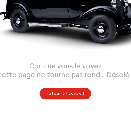
Comme vous le voyez
cette page ne tourne pas rond… Désolé 
retour à l'accueil