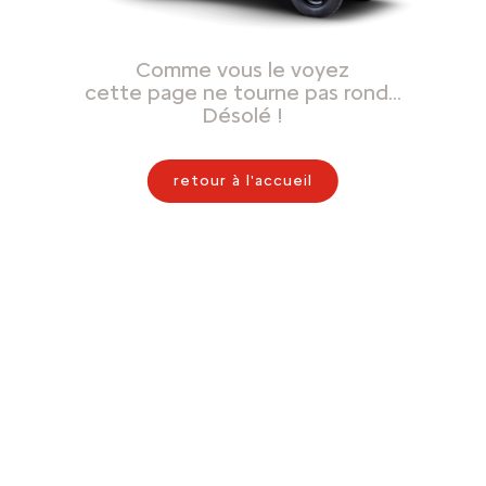
Comme vous le voyez
cette page ne tourne pas rond…
Désolé !
retour à l'accueil