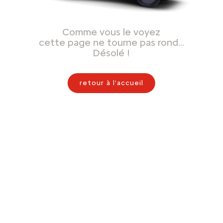
Comme vous le voyez
cette page ne tourne pas rond…
Désolé !
retour à l'accueil