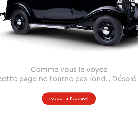
Comme vous le voyez
cette page ne tourne pas rond… Désolé 
retour à l'accueil