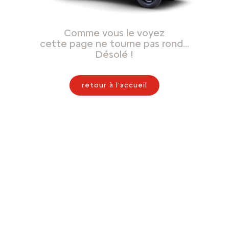
Comme vous le voyez
cette page ne tourne pas rond…
Désolé !
retour à l'accueil