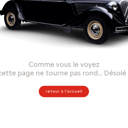
Comme vous le voyez
cette page ne tourne pas rond… Désolé 
retour à l'accueil