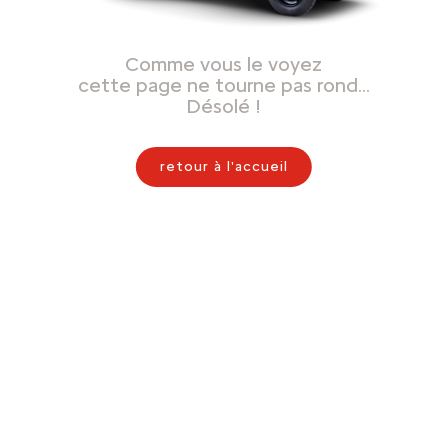
Comme vous le voyez
cette page ne tourne pas rond…
Désolé !
retour à l'accueil