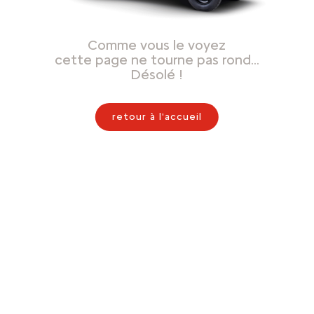
Comme vous le voyez
cette page ne tourne pas rond…
Désolé !
retour à l'accueil