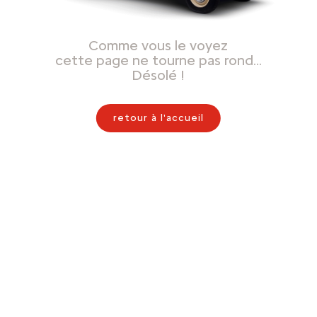
Comme vous le voyez
cette page ne tourne pas rond…
Désolé !
retour à l'accueil