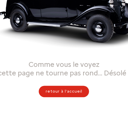
Comme vous le voyez
cette page ne tourne pas rond… Désolé 
retour à l'accueil