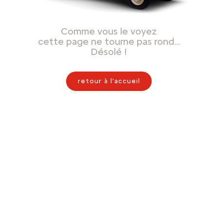
Comme vous le voyez
cette page ne tourne pas rond…
Désolé !
retour à l'accueil