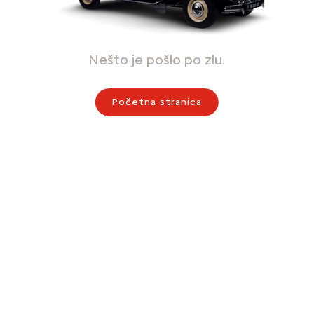
Nešto je pošlo po zlu.
Početna stranica