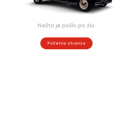
Nešto je pošlo po zlu.
Početna stranica