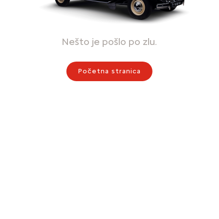
Nešto je pošlo po zlu.
Početna stranica