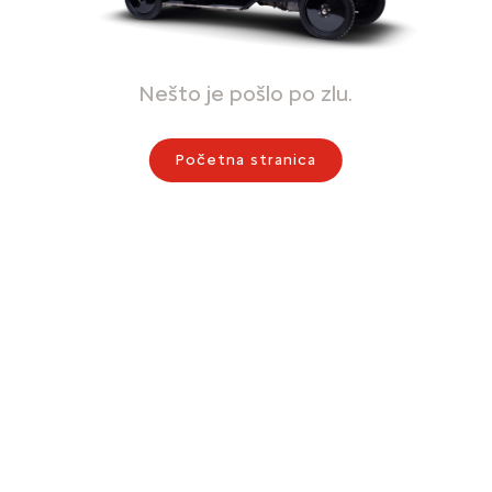
Nešto je pošlo po zlu.
Početna stranica