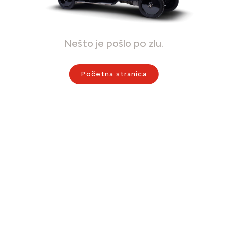
Nešto je pošlo po zlu.
Početna stranica