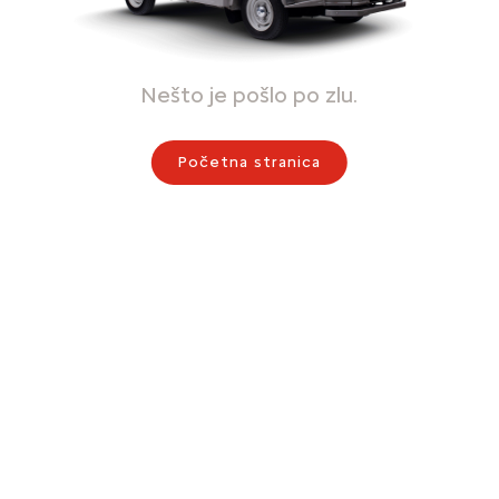
Nešto je pošlo po zlu.
Početna stranica