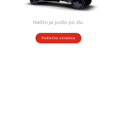
Nešto je pošlo po zlu.
Početna stranica