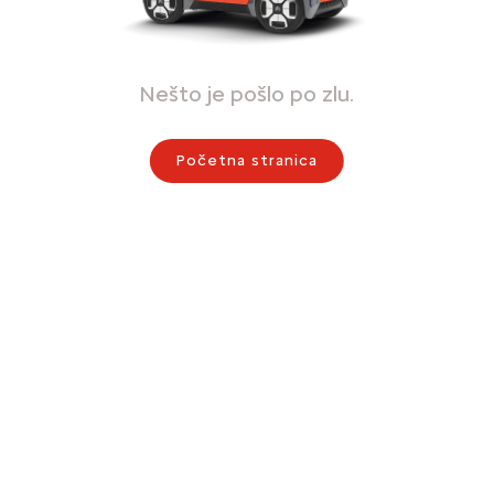
Nešto je pošlo po zlu.
Početna stranica