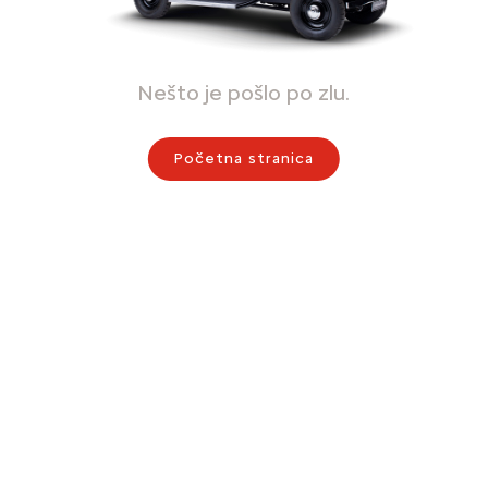
Nešto je pošlo po zlu.
Početna stranica