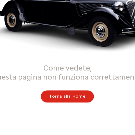
Come vedete,
uesta pagina non funziona correttamen
Torna alla Home