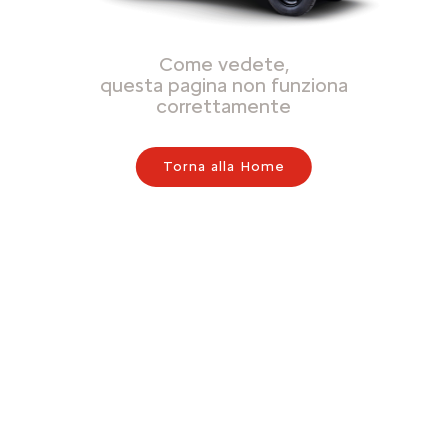
Come vedete,
questa pagina non funziona
correttamente
Torna alla Home